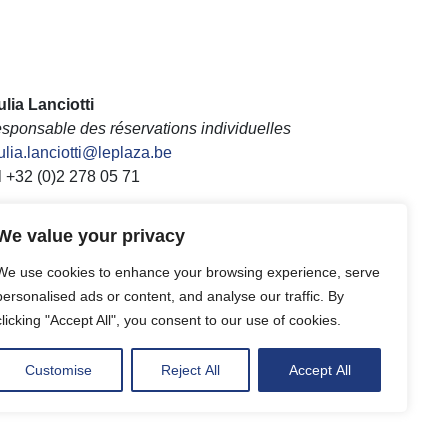
ulia Lanciotti
sponsable des réservations individuelles
ulia.lanciotti@leplaza.be
l +32 (0)2 278 05 71
We value your privacy
We use cookies to enhance your browsing experience, serve
rine De Roy
personalised ads or content, and analyse our traffic. By
sponsable des Ressources Humaines
clicking "Accept All", you consent to our use of cookies.
rine.Deroy@leplaza.be
l +32 (0)2 278 03 64
Customise
Reject All
Accept All