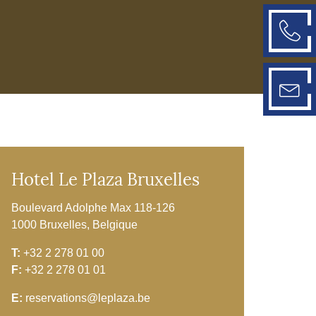
Hotel Le Plaza Bruxelles
Boulevard Adolphe Max 118-126
1000 Bruxelles, Belgique
T:
+32 2 278 01 00
F:
+32 2 278 01 01
E:
reservations@leplaza.be