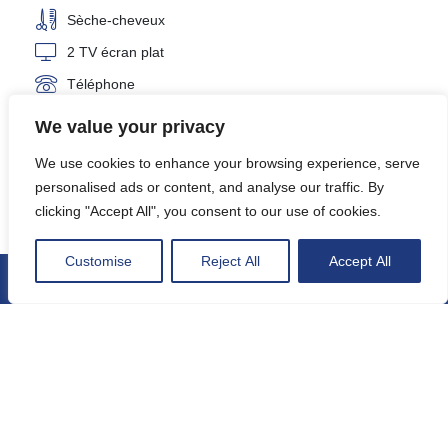
Sèche-cheveux
2 TV écran plat
Téléphone
We value your privacy
Voir les disponibilités
We use cookies to enhance your browsing experience, serve
personalised ads or content, and analyse our traffic. By
Visite 3D de la suite
clicking "Accept All", you consent to our use of cookies.
Customise
Reject All
Accept All