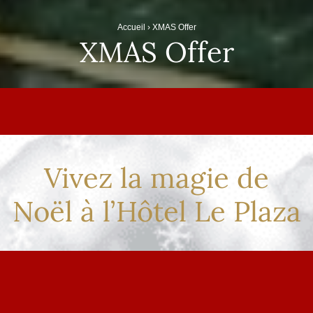
Accueil
›
XMAS Offer
XMAS Offer
Vivez la magie de
Noël à l’Hôtel Le Plaza