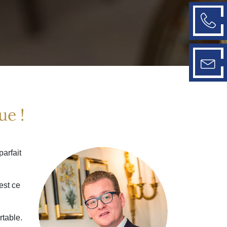
ue !
arfait
est ce
rtable.