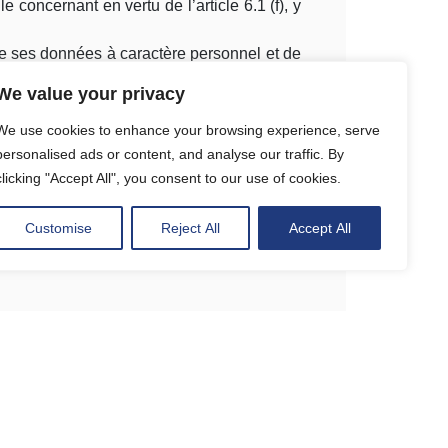
 concernant en vertu de l’article 6.1 (f), y
) de ses données à caractère personnel et de
We value your privacy
ivante :
gdpr@leplaza.be
.
We use cookies to enhance your browsing experience, serve
personalised ads or content, and analyse our traffic. By
clicking "Accept All", you consent to our use of cookies.
fins de marketing direct.
Customise
Reject All
Accept All
e (Rue de la Presse 35, 1000 Bruxelles,