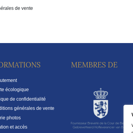
nérales de vente
ORMATIONS
MEMBRES DE
utement
te écologique
ique de confidentialité
itions générales de vente
rie photos
ation et accès