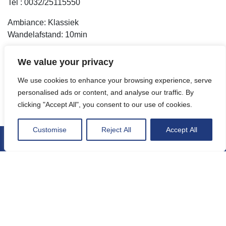
Tel : 0032/25115550
Ambiance: Klassiek
Wandelafstand: 10min
We value your privacy
Les Brigittines
5, Place de la Chapelle
We use cookies to enhance your browsing experience, serve
1000 Bruxelles
personalised ads or content, and analyse our traffic. By
Site web
clicking "Accept All", you consent to our use of cookies.
Tel : 0032/25126891
Customise
Reject All
Accept All
Ambiance: Traditioneel
Wandelafstand: 15min
Vis en zeevruchten
La belle maraîchère
Pl. Sainte-Catherine 11a,