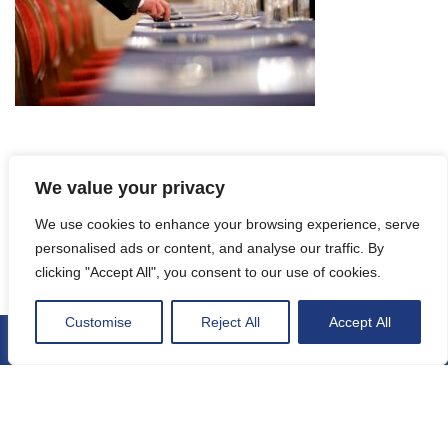
We value your privacy
We use cookies to enhance your browsing experience, serve
Onze duurzame leveranciers
personalised ads or content, and analyse our traffic. By
clicking "Accept All", you consent to our use of cookies.
In de afgelopen jaren zijn sociale en ecologische
verantwoordelijkheid de focus van onze activiteiten
Customise
Reject All
Accept All
geworden, dus hebben we besloten om te werken en
samen te werken met leveranciers die dezelfde waarden
onderschrijven. De meeste van onze leveranciers hebben
eco-labels en certificaten die hun toewijding bewijzen om
kwaliteitsproducten en -diensten te produceren en